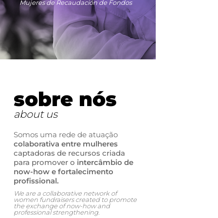
Mujeres de Recaudación de Fondos
sobre nós
about us
Somos uma rede de atuação
colaborativa entre mulheres
captadoras de recursos criada
para promover o
intercâmbio de
now-how e fortalecimento
profissional.
We are a collaborative network of
women fundraisers created to promote
the exchange of now-how and
professional strengthening.